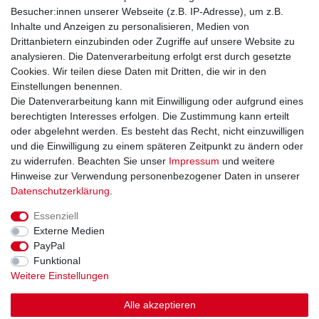
Unsere Zahlungsarten:
Besucher:innen unserer Webseite (z.B. IP-Adresse), um z.B.
Inhalte und Anzeigen zu personalisieren, Medien von
Drittanbietern einzubinden oder Zugriffe auf unsere Website zu
analysieren. Die Datenverarbeitung erfolgt erst durch gesetzte
Cookies. Wir teilen diese Daten mit Dritten, die wir in den
Einstellungen benennen.
Sie erreichen uns unter:
Die Datenverarbeitung kann mit Einwilligung oder aufgrund eines
berechtigten Interesses erfolgen. Die Zustimmung kann erteilt
+49 (0)681 5846576
oder abgelehnt werden. Es besteht das Recht, nicht einzuwilligen
Montag bis Freitag
und die Einwilligung zu einem späteren Zeitpunkt zu ändern oder
9.00 - 16.00 Uhr
zu widerrufen. Beachten Sie unser
Impressum
und weitere
Hinweise zur Verwendung personenbezogener Daten in unserer
Daten­schutz­erklärung
.
Essenziell
Impressum
Daten­schutz­erklärung
AGB
Externe Medien
PayPal
Funktional
Widerrufs­recht
Kontakt
Vertrag widerrufen
Weitere Einstellungen
Alle akzeptieren