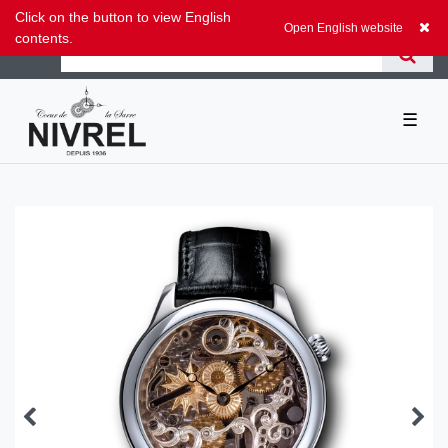
Zum Blog
Click on the button to view English
0,00 EUR
Open English website
contents.
☰