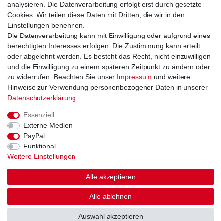
analysieren. Die Datenverarbeitung erfolgt erst durch gesetzte
Cookies. Wir teilen diese Daten mit Dritten, die wir in den
Einstellungen benennen.
Sie erreichen uns unter:
Die Datenverarbeitung kann mit Einwilligung oder aufgrund eines
berechtigten Interesses erfolgen. Die Zustimmung kann erteilt
+49 (0)681 5846576
oder abgelehnt werden. Es besteht das Recht, nicht einzuwilligen
Montag bis Freitag
und die Einwilligung zu einem späteren Zeitpunkt zu ändern oder
9.00 - 16.00 Uhr
zu widerrufen. Beachten Sie unser
Impressum
und weitere
Hinweise zur Verwendung personenbezogener Daten in unserer
Daten­schutz­erklärung
.
Essenziell
Impressum
Daten­schutz­erklärung
AGB
Externe Medien
PayPal
Funktional
Widerrufs­recht
Kontakt
Vertrag widerrufen
Weitere Einstellungen
Alle akzeptieren
Alle ablehnen
© Copyright Gerd Hofer GmbH 2026 | Alle Rechte vorbehalten.
Auswahl akzeptieren