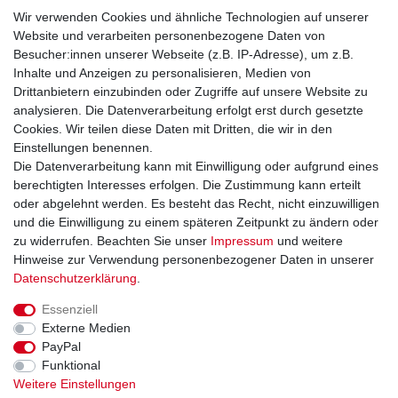
Wir verwenden Cookies und ähnliche Technologien auf unserer
Website und verarbeiten personenbezogene Daten von
Unsere Zahlungsarten:
Besucher:innen unserer Webseite (z.B. IP-Adresse), um z.B.
Inhalte und Anzeigen zu personalisieren, Medien von
Drittanbietern einzubinden oder Zugriffe auf unsere Website zu
analysieren. Die Datenverarbeitung erfolgt erst durch gesetzte
Cookies. Wir teilen diese Daten mit Dritten, die wir in den
Einstellungen benennen.
Sie erreichen uns unter:
Die Datenverarbeitung kann mit Einwilligung oder aufgrund eines
berechtigten Interesses erfolgen. Die Zustimmung kann erteilt
+49 (0)681 5846576
oder abgelehnt werden. Es besteht das Recht, nicht einzuwilligen
Montag bis Freitag
und die Einwilligung zu einem späteren Zeitpunkt zu ändern oder
9.00 - 16.00 Uhr
zu widerrufen. Beachten Sie unser
Impressum
und weitere
Hinweise zur Verwendung personenbezogener Daten in unserer
Daten­schutz­erklärung
.
Essenziell
Impressum
Daten­schutz­erklärung
AGB
Externe Medien
PayPal
Funktional
Widerrufs­recht
Kontakt
Vertrag widerrufen
Weitere Einstellungen