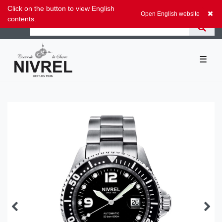
Zum Blog
Click on the button to view English
0,00 EUR
Open English website
contents.
☰