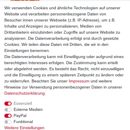
Wir verwenden Cookies und ähnliche Technologien auf unserer
Website und verarbeiten personenbezogene Daten von
Unsere Zahlungsarten:
Besucher:innen unserer Webseite (z.B. IP-Adresse), um z.B.
Inhalte und Anzeigen zu personalisieren, Medien von
Drittanbietern einzubinden oder Zugriffe auf unsere Website zu
analysieren. Die Datenverarbeitung erfolgt erst durch gesetzte
Cookies. Wir teilen diese Daten mit Dritten, die wir in den
Einstellungen benennen.
Sie erreichen uns unter:
Die Datenverarbeitung kann mit Einwilligung oder aufgrund eines
berechtigten Interesses erfolgen. Die Zustimmung kann erteilt
+49 (0)681 5846576
oder abgelehnt werden. Es besteht das Recht, nicht einzuwilligen
Montag bis Freitag
und die Einwilligung zu einem späteren Zeitpunkt zu ändern oder
9.00 - 16.00 Uhr
zu widerrufen. Beachten Sie unser
Impressum
und weitere
Hinweise zur Verwendung personenbezogener Daten in unserer
Daten­schutz­erklärung
.
Essenziell
Impressum
Daten­schutz­erklärung
AGB
Externe Medien
PayPal
Funktional
Widerrufs­recht
Kontakt
Vertrag widerrufen
Weitere Einstellungen