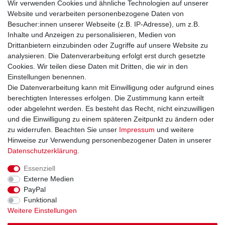
Wir verwenden Cookies und ähnliche Technologien auf unserer
Website und verarbeiten personenbezogene Daten von
Unsere Zahlungsarten:
Besucher:innen unserer Webseite (z.B. IP-Adresse), um z.B.
Inhalte und Anzeigen zu personalisieren, Medien von
Drittanbietern einzubinden oder Zugriffe auf unsere Website zu
analysieren. Die Datenverarbeitung erfolgt erst durch gesetzte
Cookies. Wir teilen diese Daten mit Dritten, die wir in den
Einstellungen benennen.
Sie erreichen uns unter:
Die Datenverarbeitung kann mit Einwilligung oder aufgrund eines
berechtigten Interesses erfolgen. Die Zustimmung kann erteilt
+49 (0)681 5846576
oder abgelehnt werden. Es besteht das Recht, nicht einzuwilligen
Montag bis Freitag
und die Einwilligung zu einem späteren Zeitpunkt zu ändern oder
9.00 - 16.00 Uhr
zu widerrufen. Beachten Sie unser
Impressum
und weitere
Hinweise zur Verwendung personenbezogener Daten in unserer
Daten­schutz­erklärung
.
Essenziell
Impressum
Daten­schutz­erklärung
AGB
Externe Medien
PayPal
Funktional
Widerrufs­recht
Kontakt
Vertrag widerrufen
Weitere Einstellungen