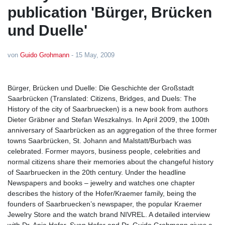
publication 'Bürger, Brücken
und Duelle'
von
Guido Grohmann
-
15 May, 2009
Bürger, Brücken und Duelle: Die Geschichte der Großstadt
Saarbrücken (Translated: Citizens, Bridges, and Duels: The
History of the city of Saarbruecken) is a new book from authors
Dieter Gräbner and Stefan Weszkalnys. In April 2009, the 100th
anniversary of Saarbrücken as an aggregation of the three former
towns Saarbrücken, St. Johann and Malstatt/Burbach was
celebrated. Former mayors, business people, celebrities and
normal citizens share their memories about the changeful history
of Saarbruecken in the 20th century. Under the headline
Newspapers and books – jewelry and watches one chapter
describes the history of the Hofer/Kraemer family, being the
founders of Saarbruecken’s newspaper, the popular Kraemer
Jewelry Store and the watch brand NIVREL. A detailed interview
with Dr. Anja Hofer, Sven Hofer and Dr. Guido Grohmann gives a