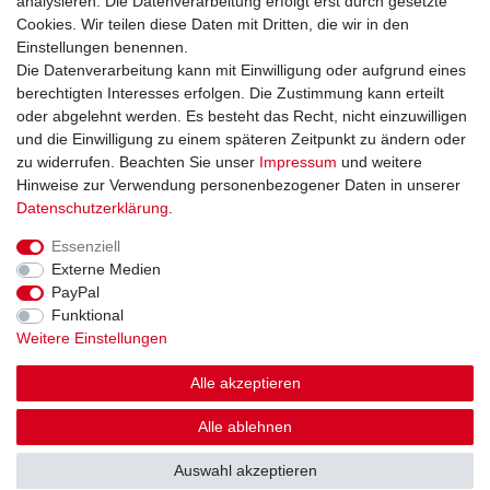
analysieren. Die Datenverarbeitung erfolgt erst durch gesetzte
Cookies. Wir teilen diese Daten mit Dritten, die wir in den
Einstellungen benennen.
Sie erreichen uns unter:
Die Datenverarbeitung kann mit Einwilligung oder aufgrund eines
berechtigten Interesses erfolgen. Die Zustimmung kann erteilt
+49 (0)681 5846576
oder abgelehnt werden. Es besteht das Recht, nicht einzuwilligen
Montag bis Freitag
und die Einwilligung zu einem späteren Zeitpunkt zu ändern oder
9.00 - 16.00 Uhr
zu widerrufen. Beachten Sie unser
Impressum
und weitere
Hinweise zur Verwendung personenbezogener Daten in unserer
Daten­schutz­erklärung
.
Essenziell
Impressum
Daten­schutz­erklärung
AGB
Externe Medien
PayPal
Funktional
Widerrufs­recht
Kontakt
Vertrag widerrufen
Weitere Einstellungen
Alle akzeptieren
Alle ablehnen
© Copyright Gerd Hofer GmbH 2026 | Alle Rechte vorbehalten.
Auswahl akzeptieren