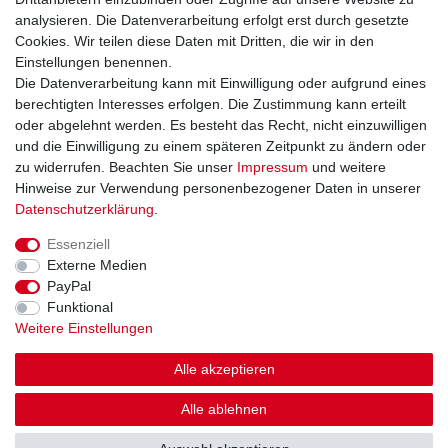
analysieren. Die Datenverarbeitung erfolgt erst durch gesetzte
Cookies. Wir teilen diese Daten mit Dritten, die wir in den
Einstellungen benennen.
Sie erreichen uns unter:
Die Datenverarbeitung kann mit Einwilligung oder aufgrund eines
berechtigten Interesses erfolgen. Die Zustimmung kann erteilt
+49 (0)681 5846576
oder abgelehnt werden. Es besteht das Recht, nicht einzuwilligen
Montag bis Freitag
und die Einwilligung zu einem späteren Zeitpunkt zu ändern oder
9.00 - 16.00 Uhr
zu widerrufen. Beachten Sie unser
Impressum
und weitere
Hinweise zur Verwendung personenbezogener Daten in unserer
Daten­schutz­erklärung
.
Essenziell
Impressum
Daten­schutz­erklärung
AGB
Externe Medien
PayPal
Funktional
Widerrufs­recht
Kontakt
Vertrag widerrufen
Weitere Einstellungen
Alle akzeptieren
Alle ablehnen
© Copyright Gerd Hofer GmbH 2026 | Alle Rechte vorbehalten.