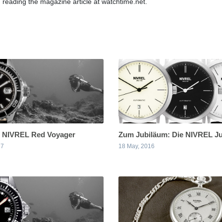
 reading the magazine article at watchtime.net.
e NIVREL Red Voyager
Zum Jubiläum: Die NIVREL Jubi
17
18 May, 2016