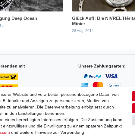
gung Deep Ocean
Glück Auf!: Die NIVREL Hérit
Minier
15
28 Aug, 2014
ersenden mit
Unsere Zahlungsarten:
unserer Website und verarbeiten personenbezogene Daten von
.B. Inhalte und Anzeigen zu personalisieren, Medien von
ite zu analysieren. Die Datenverarbeitung erfolgt erst durch
 wir in den Einstellungen benennen.
nd eines berechtigten Interesses erfolgen. Die Zustimmung kann
aten­schutz­erklärung
AGB
Widerrufs­recht
Vertrag widerru
t einzuwilligen und die Einwilligung zu einem späteren Zeitpunkt
essum
und weitere Hinweise zur Verwendung