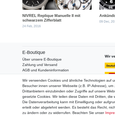
NIVREL Replique Manuelle II mit
Ankündi
schwarzem Zifferblatt
09 Dec, 20
24 Feb, 2016
E-Boutique
Wir v
Über unsere E-Boutique
Zahlung und Versand
AGB und Kundeninformation
Hinweis zur Batterieverordnung
Wir verwenden Cookies und ähnliche Technologien auf 
FAQ / Hilfe
Besucher:innen unserer Webseite (z.B. IP-Adresse), um z
Drittanbietern einzubinden oder Zugriffe auf unsere Webs
gesetzte Cookies. Wir teilen diese Daten mit Dritten, die
Die Datenverarbeitung kann mit Einwilligung oder aufgru
Impressum
D
erteilt oder abgelehnt werden. Es besteht das Recht, nich
zu ändern oder zu widerrufen. Beachten Sie unser
Impr