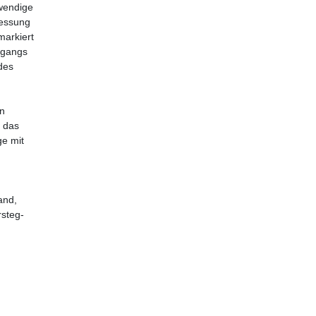
twendige
Messung
markiert
hgangs
 des
en
n das
ge mit
and,
rsteg-