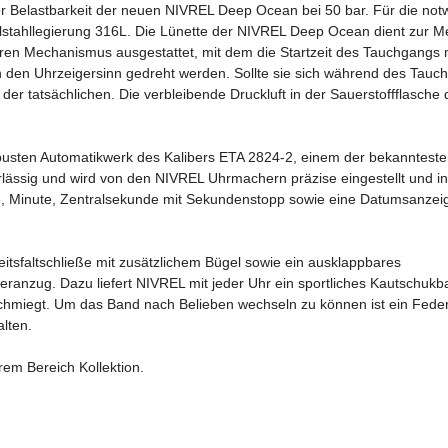
der Belastbarkeit der neuen NIVREL Deep Ocean bei 50 bar. Für die no
lstahllegierung 316L. Die Lünette der NIVREL Deep Ocean dient zur 
ren Mechanismus ausgestattet, mit dem die Startzeit des Tauchgangs 
n den Uhrzeigersinn gedreht werden. Sollte sie sich während des Tauc
or der tatsächlichen. Die verbleibende Druckluft in der Sauerstoffflasche
usten Automatikwerk des Kalibers ETA 2824-2, einem der bekanntest
erlässig und wird von den NIVREL Uhrmachern präzise eingestellt und i
nde, Minute, Zentralsekunde mit Sekundenstopp sowie eine Datumsanzei
heitsfaltschließe mit zusätzlichem Bügel sowie ein ausklappbares
anzug. Dazu liefert NIVREL mit jeder Uhr ein sportliches Kautschukb
hmiegt. Um das Band nach Belieben wechseln zu können ist ein Fede
lten.
em Bereich Kollektion.