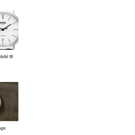
lé III
age