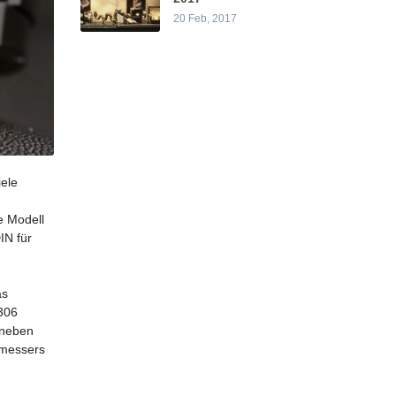
20 Feb, 2017
iele
e Modell
IN für
as
8306
 neben
tmessers