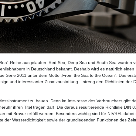
e „Sea“-Reihe ausgelaufen. Red Sea, Deep Sea und South Sea wurden v
enliebhabern in Deutschland bekannt. Deshalb wird es natürlich einen
eue Serie 2011 unter dem Motto „From the Sea to the Ocean“. Das erst
gn und interessanter Zusatzaustattung – streng den Richtlinien der D
Messinstrument zu bauen. Denn im Inte-resse des Verbrauchers gibt d
ruhr ihren Titel tragen darf. Die daraus resultierende Richtlinie DIN 
 mit Bravur erfüllt werden. Besonders wichtig sind für NIVREL dabei
e der Wasserdichtigkeit sowie der grundlegenden Funktionen des Zei