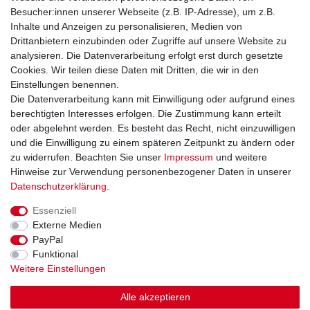
Unsere Zahlungsarten:
Besucher:innen unserer Webseite (z.B. IP-Adresse), um z.B.
Inhalte und Anzeigen zu personalisieren, Medien von
Drittanbietern einzubinden oder Zugriffe auf unsere Website zu
analysieren. Die Datenverarbeitung erfolgt erst durch gesetzte
Cookies. Wir teilen diese Daten mit Dritten, die wir in den
Einstellungen benennen.
Sie erreichen uns unter:
Die Datenverarbeitung kann mit Einwilligung oder aufgrund eines
berechtigten Interesses erfolgen. Die Zustimmung kann erteilt
+49 (0)681 5846576
oder abgelehnt werden. Es besteht das Recht, nicht einzuwilligen
Montag bis Freitag
und die Einwilligung zu einem späteren Zeitpunkt zu ändern oder
9.00 - 16.00 Uhr
zu widerrufen. Beachten Sie unser
Impressum
und weitere
Hinweise zur Verwendung personenbezogener Daten in unserer
Daten­schutz­erklärung
.
Essenziell
Impressum
Daten­schutz­erklärung
AGB
Externe Medien
PayPal
Funktional
Widerrufs­recht
Kontakt
Weitere Einstellungen
Vertrag widerrufen
Alle akzeptieren