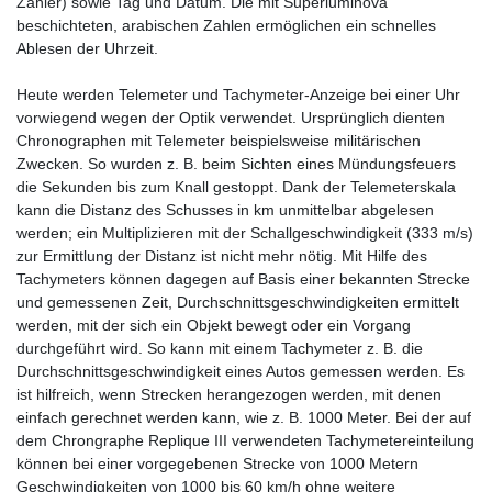
Zähler) sowie Tag und Datum. Die mit Superluminova
beschichteten, arabischen Zahlen ermöglichen ein schnelles
Ablesen der Uhrzeit.
Heute werden Telemeter und Tachymeter-Anzeige bei einer Uhr
vorwiegend wegen der Optik verwendet. Ursprünglich dienten
Chronographen mit Telemeter beispielsweise militärischen
Zwecken. So wurden z. B. beim Sichten eines Mündungsfeuers
die Sekunden bis zum Knall gestoppt. Dank der Telemeterskala
kann die Distanz des Schusses in km unmittelbar abgelesen
werden; ein Multiplizieren mit der Schallgeschwindigkeit (333 m/s)
zur Ermittlung der Distanz ist nicht mehr nötig. Mit Hilfe des
Tachymeters können dagegen auf Basis einer bekannten Strecke
und gemessenen Zeit, Durchschnittsgeschwindigkeiten ermittelt
werden, mit der sich ein Objekt bewegt oder ein Vorgang
durchgeführt wird. So kann mit einem Tachymeter z. B. die
Durchschnittsgeschwindigkeit eines Autos gemessen werden. Es
ist hilfreich, wenn Strecken herangezogen werden, mit denen
einfach gerechnet werden kann, wie z. B. 1000 Meter. Bei der auf
dem Chrongraphe Replique III verwendeten Tachymetereinteilung
können bei einer vorgegebenen Strecke von 1000 Metern
Geschwindigkeiten von 1000 bis 60 km/h ohne weitere