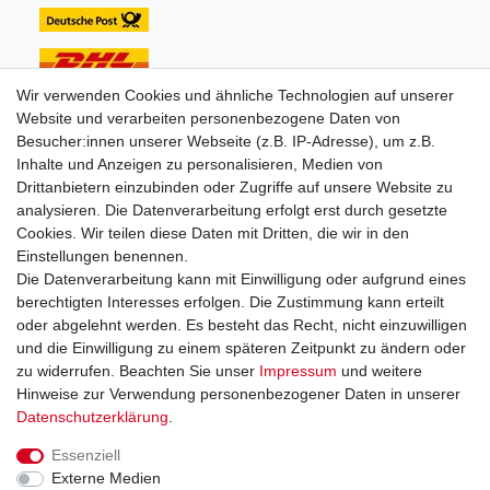
Wir verwenden Cookies und ähnliche Technologien auf unserer
Website und verarbeiten personenbezogene Daten von
Unsere Zahlungsarten:
Besucher:innen unserer Webseite (z.B. IP-Adresse), um z.B.
Inhalte und Anzeigen zu personalisieren, Medien von
Drittanbietern einzubinden oder Zugriffe auf unsere Website zu
analysieren. Die Datenverarbeitung erfolgt erst durch gesetzte
Cookies. Wir teilen diese Daten mit Dritten, die wir in den
Einstellungen benennen.
Sie erreichen uns unter:
Die Datenverarbeitung kann mit Einwilligung oder aufgrund eines
berechtigten Interesses erfolgen. Die Zustimmung kann erteilt
+49 (0)681 5846576
oder abgelehnt werden. Es besteht das Recht, nicht einzuwilligen
Montag bis Freitag
und die Einwilligung zu einem späteren Zeitpunkt zu ändern oder
9.00 - 16.00 Uhr
zu widerrufen. Beachten Sie unser
Impressum
und weitere
Hinweise zur Verwendung personenbezogener Daten in unserer
Daten­schutz­erklärung
.
Essenziell
Impressum
Daten­schutz­erklärung
AGB
Externe Medien